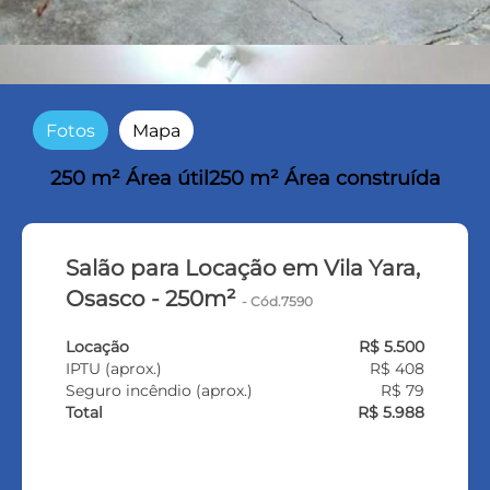
Fotos
Mapa
250 m² Área útil
250 m² Área construída
Salão para Locação em Vila Yara,
Osasco - 250m²
- Cód.7590
Locação
R$ 5.500
IPTU (aprox.)
R$ 408
Seguro incêndio (aprox.)
R$ 79
Total
R$ 5.988
FALE COM O CORRETOR