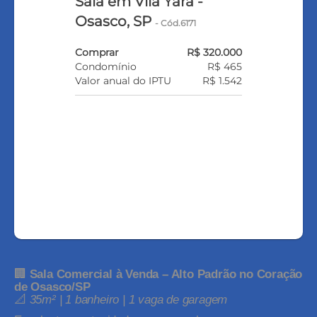
Sala em Vila Yara -
Osasco, SP
- Cód.6171
Comprar
R$ 320.000
Condomínio
R$ 465
Valor anual do IPTU
R$ 1.542
FALE COM O CORRETOR
AGENDAR UMA VISITA
🏢
Sala Comercial à Venda – Alto Padrão no Coração
de Osasco/SP
📐
35m² | 1 banheiro | 1 vaga de garagem