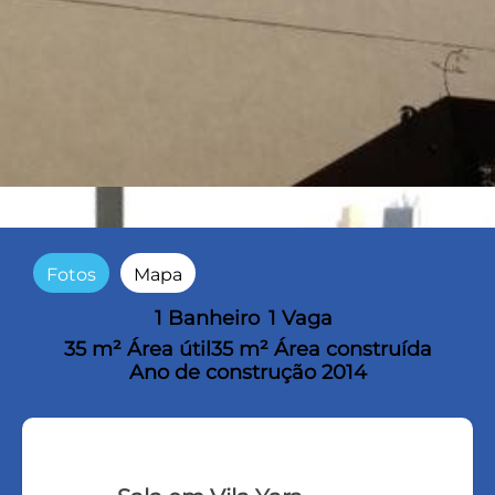
Fotos
Mapa
1 Banheiro
1 Vaga
35 m² Área útil
35 m² Área construída
Ano de construção 2014