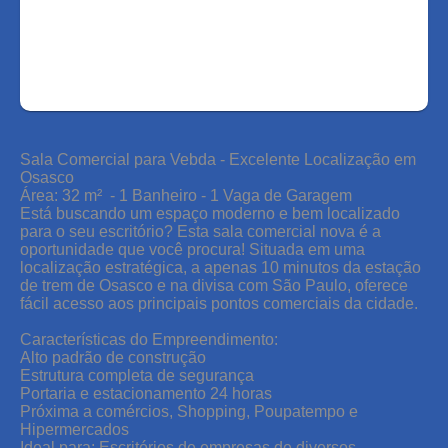
AGENDAR UMA VISITA
Sala Comercial para Vebda - Excelente Localização em
Osasco
Área: 32 m² - 1 Banheiro - 1 Vaga de Garagem
Está buscando um espaço moderno e bem localizado
para o seu escritório? Esta sala comercial nova é a
oportunidade que você procura! Situada em uma
localização estratégica, a apenas 10 minutos da estação
de trem de Osasco e na divisa com São Paulo, oferece
fácil acesso aos principais pontos comerciais da cidade.
Características do Empreendimento:
Alto padrão de construção
Estrutura completa de segurança
Portaria e estacionamento 24 horas
Próxima a comércios, Shopping, Poupatempo e
Hipermercados
Ideal para: Escritórios de empresas de diversos