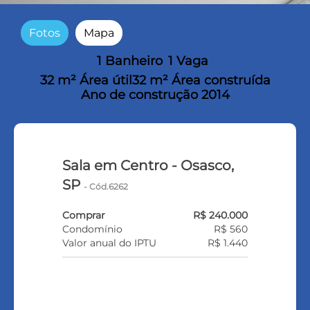
Fotos
Mapa
1 Banheiro
1 Vaga
32 m² Área útil
32 m² Área construída
Ano de construção 2014
Sala em Centro - Osasco,
SP
- Cód.6262
Comprar
R$ 240.000
Condomínio
R$ 560
Valor anual do IPTU
R$ 1.440
FALE COM O CORRETOR