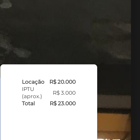
Locação
R$ 20.000
IPTU
R$ 3.000
(aprox.)
Total
R$ 23.000
FALE COM O
CORRETOR