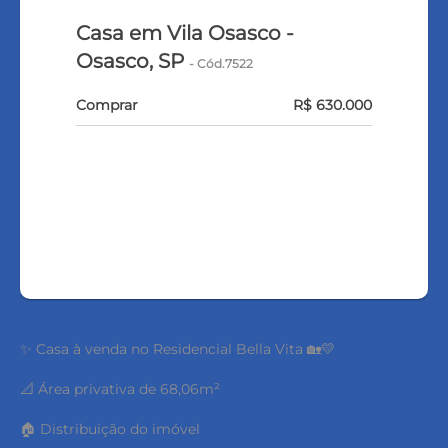
Casa em Vila Osasco -
Osasco, SP
- Cód.7522
Comprar
R$ 630.000
FALE COM O CORRETOR
AGENDAR UMA VISITA
✨ Casa à venda no Residencial Bella Vita 🏡💛
📐 Área privativa de 68,06m²
🏠 Distribuição do imóvel