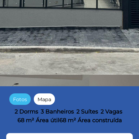
Fotos
Mapa
2 Dorms
3 Banheiros
2 Suítes
2 Vagas
68 m² Área útil
68 m² Área construída