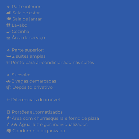
🔹 Parte inferior:
🛋️ Sala de estar
🍽️ Sala de jantar
🚻 Lavabo
🍳 Cozinha
🧺 Área de serviço
🔹 Parte superior:
🛏️ 2 suítes amplas
❄️ Ponto para ar-condicionado nas suítes
🔹 Subsolo:
🚗 2 vagas demarcadas
📦 Depósito privativo
✨ Diferenciais do imóvel
🚪 Portões automatizados
🍕 Área com churrasqueira e forno de pizza
💧⚡🔥 Água, luz e gás individualizados
🏘️ Condomínio organizado
keyboard_backspace