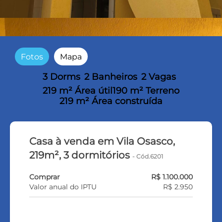
Fotos
Mapa
3 Dorms
2 Banheiros
2 Vagas
219 m² Área útil
190 m² Terreno
219 m² Área construída
Casa à venda em Vila Osasco,
219m², 3 dormitórios
- Cód.6201
Comprar
R$ 1.100.000
Valor anual do IPTU
R$ 2.950
FALE COM O CORRETOR