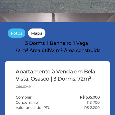
Fotos
Mapa
3 Dorms
1 Banheiro
1 Vaga
72 m² Área útil
72 m² Área construída
Apartamento à Venda em Bela
Vista, Osasco | 3 Dorms, 72m²
-
Cód.6049
Comprar
R$ 535.000
Condomínio
R$ 700
Valor anual do IPTU
R$ 2.200