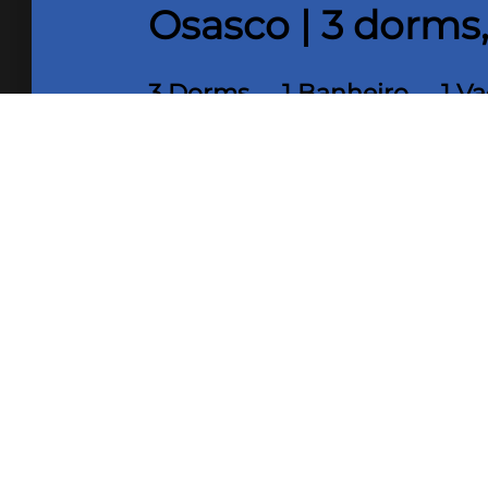
Osasco | 3 dorms
3 Dorms
1 Banheiro
1 V
70 m² Área útil
Descubra este apartamento à venda em Bela Vista, O
praticidade e uma excelente localização. O imóvel 
iluminação natural, oferecendo o espaço perfeito 
Localizado em uma das regiões mais valorizadas de 
comércios, serviços, escolas, transporte público e 
quem procura apartamento à venda em Osasco com b
Com valor de R$ 456.000,00, este imóvel é uma óti
de apartamento 3 dormitórios em Bela Vista, Osasco,
com conforto e praticidade no dia a dia.