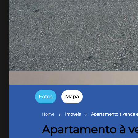
Fotos
Mapa
Home
Imoveis
Apartamento à venda e
chevron_right
chevron_right
Apartamento à ve