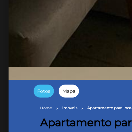
Fotos
Mapa
Home
Imoveis
Apartamento para loca
chevron_right
chevron_right
Apartamento par