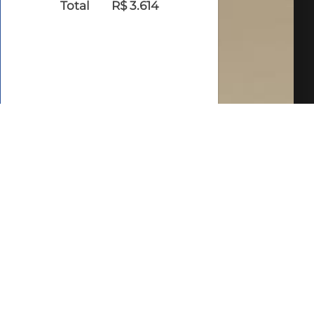
Total
R$ 3.614
FALE COM O
CORRETOR
AGENDAR UMA
VISITA
SIMULE O
FINANCIAMENTO
COMPARTILHAR