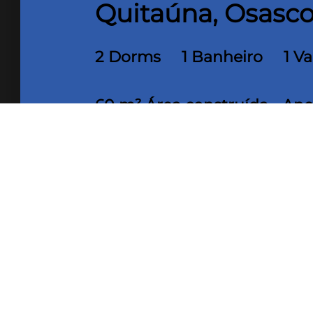
Quitaúna, Osasco
2 Dorms
1 Banheiro
1 V
60 m² Área construída
Ano
Se você procura um
apartamento para locação em 
em uma região estratégica, com fácil acesso a comé
ideal para quem busca praticidade, conforto e um es
Com
1 banheiro
, o apartamento oferece funcionali
Localizado em um bairro valorizado de
Osasco
, o 
residencial com boa infraestrutura e mobilidade urb
Disponível para
locação por R$ 2.840,00
, este
apart
em um só lugar. Aproveite a chance de morar em
O
visita!
Imóvel