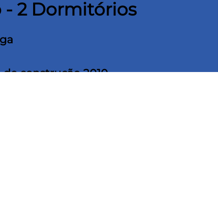
 - 2 Dormitórios
aga
 de construção 2010
Quitaúna, Osasco
, esta é uma excelente oportunidade para morar
rcios, serviços e transporte. O imóvel conta com
2 dormitórios
,
paço bem distribuído para o dia a dia.
dade na medida certa para atender sua rotina com comodidade.
imóvel é uma ótima opção para quem deseja viver em uma área
ana.
amento em Quitaúna
reúne custo-benefício, localização e conforto
sasco
com qualidade e praticidade. Entre em contato e agende sua