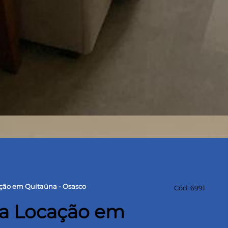
ção em Quitaúna - Osasco
Cód: 6991
a Locação em