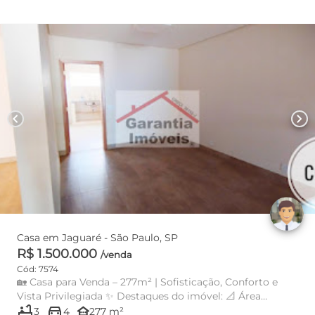
chevron_left
chevron_right
Casa em Jaguaré - São Paulo, SP
R$ 1.500.000
/venda
Cód: 7574
🏡 Casa para Venda – 277m² | Sofisticação, Conforto e
Vista Privilegiada ✨ Destaques do imóvel: 📐 Área
bathtub
directions_car
construída de ...
other_houses
3
4
277 m²