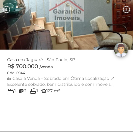
chevron_left
chevron_right
Casa em Jaguaré - São Paulo, SP
R$ 700.000
/venda
Cód: 6944
🏡 Casa à Venda – Sobrado em Ótima Localização 📍
Excelente sobrado, bem distribuído e com móveis
bed
bathtub
planejados: 🛏️ 1 s...
other_houses
1
2
1
127 m²