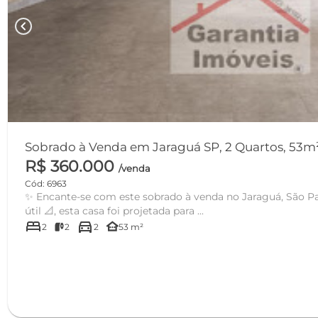
chevron_left
Sobrado à Venda em Jaraguá SP, 2 Quartos, 53m²
R$ 360.000
/venda
Cód: 6963
✨ Encante-se com este sobrado à venda no Jaraguá, São P
útil 📐, esta casa foi projetada para ...
bed
directions_car
other_houses
2
2
2
53 m²