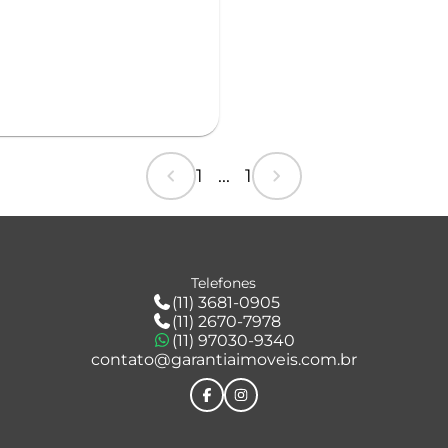
chevron_left
chevron_right
1 ... 1
Telefones
(11) 3681-0905
(11) 2670-7978
(11) 97030-9340
contato@garantiaimoveis.com.br