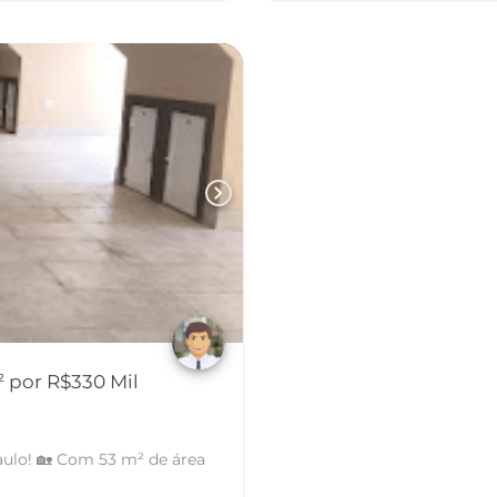
chevron_right
 por R$330 Mil
aulo! 🏡 Com 53 m² de área