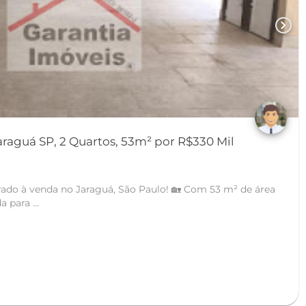
chevron_right
raguá SP, 2 Quartos, 53m² por R$330 Mil
ado à venda no Jaraguá, São Paulo! 🏡 Com 53 m² de área
a para ...