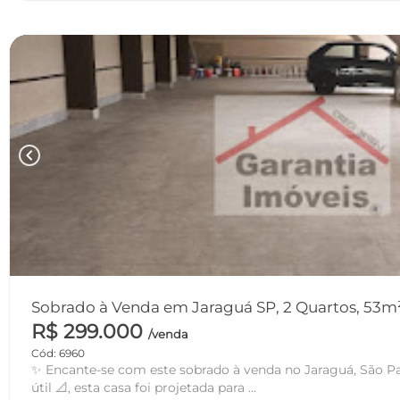
chevron_left
Sobrado à Venda em Jaraguá SP, 2 Quartos, 53m²
R$ 299.000
/venda
Cód: 6960
✨ Encante-se com este sobrado à venda no Jaraguá, São P
útil 📐, esta casa foi projetada para ...