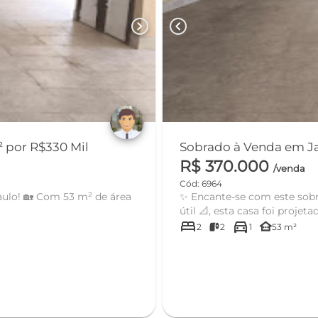
chevron_right
chevron_left
 por R$330 Mil
Sobrado à Venda em Ja
R$ 370.000
/venda
Cód: 6964
aulo! 🏡 Com 53 m² de área
✨ Encante-se com este sobr
útil 📐, esta casa foi projetad
bed
directions_car
other_houses
2
2
1
53 m²