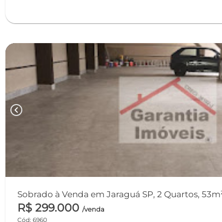
chevron_left
Sobrado à Venda em Jaraguá SP, 2 Quartos, 53m²
R$ 299.000
/venda
Cód: 6960