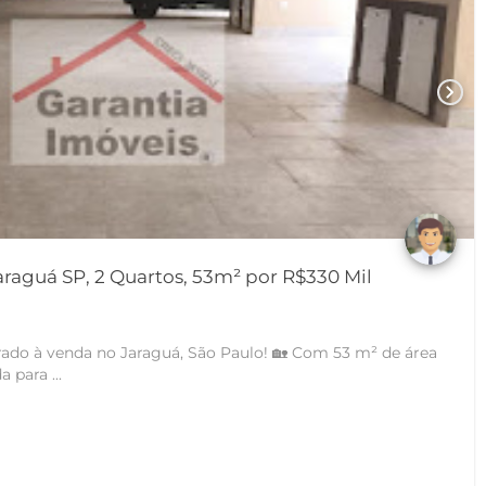
chevron_right
raguá SP, 2 Quartos, 53m² por R$330 Mil
ado à venda no Jaraguá, São Paulo! 🏡 Com 53 m² de área
a para ...