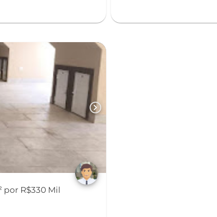
chevron_right
 por R$330 Mil