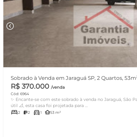
chevron_left
Sobrado à Venda em Jaraguá SP, 2 Quartos, 53m²
R$ 370.000
/venda
Cód: 6964
✨ Encante-se com este sobrado à venda no Jaraguá, São P
útil 📐, esta casa foi projetada para ...
bed
directions_car
other_houses
2
2
1
53 m²