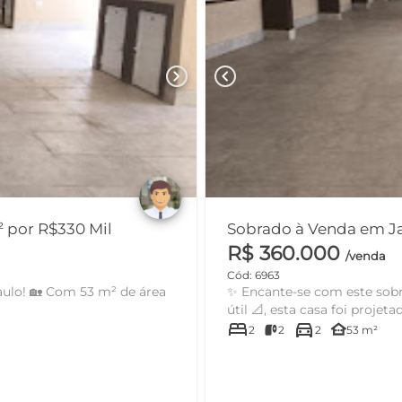
chevron_right
chevron_left
 por R$330 Mil
Sobrado à Venda em Ja
R$ 360.000
/venda
Cód: 6963
aulo! 🏡 Com 53 m² de área
✨ Encante-se com este sobr
útil 📐, esta casa foi projetad
bed
directions_car
other_houses
2
2
2
53 m²