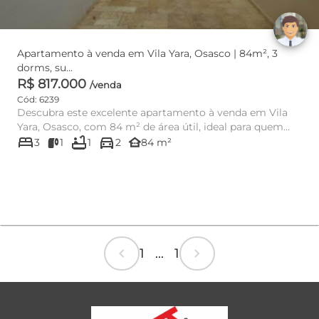
Apartamento à venda em Vila Yara, Osasco | 84m², 3
dorms, su...
R$ 817.000
/venda
Cód: 6239
Descubra este excelente apartamento à venda em Vila
Yara, Osasco, com 84 m² de área útil, ideal para quem
bed
bathtub
directions_car
busca confort...
other_houses
3
1
1
2
84 m²
chevron_left
chevron_right
1 ... 1