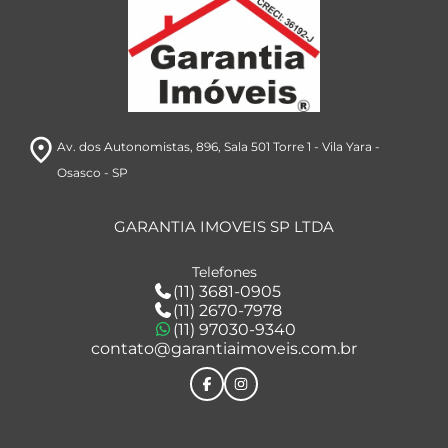
room
Av. dos Autonomistas, 896
, Sala 501 Torre 1
- Vila Yara
-
Osasco
- SP
GARANTIA IMOVEIS SP LTDA
Telefones
(11) 3681-0905
(11) 2670-7978
(11) 97030-9340
contato@garantiaimoveis.com.br