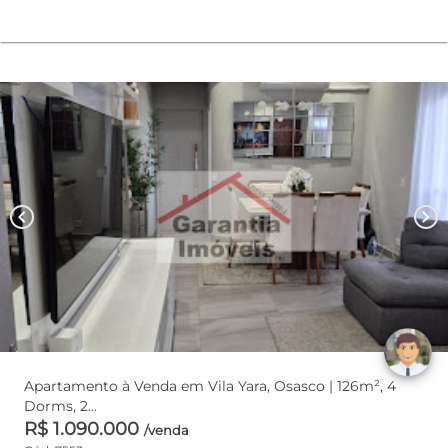
chevron_left
chevron_right
Apartamento à Venda em Vila Yara, Osasco | 126m², 4
Dorms, 2...
R$ 1.090.000
/venda