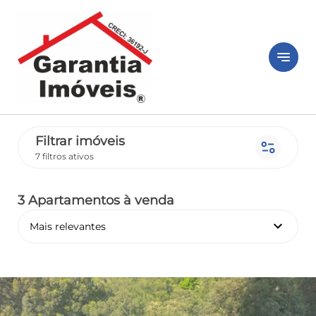
notes
Filtrar imóveis
page_info
7 filtros ativos
3 Apartamentos
à venda
keyboard_arrow_down
Mais relevantes