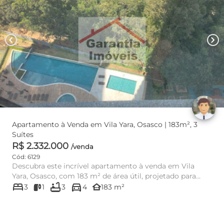
chevron_left
chevron_right
Apartamento à Venda em Vila Yara, Osasco | 183m², 3
Suítes
R$ 2.332.000
/venda
Cód: 6129
Descubra este incrível apartamento à venda em Vila
Yara, Osasco, com 183 m² de área útil, projetado para
bed
bathtub
directions_car
quem busca con...
other_houses
3
1
3
4
183 m²