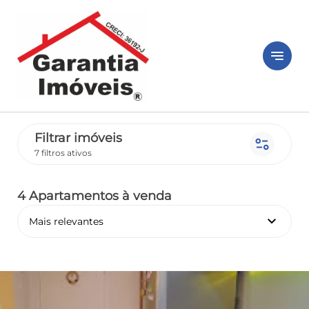
notes
Filtrar imóveis
page_info
7 filtros ativos
4 Apartamentos
à venda
keyboard_arrow_down
Mais relevantes