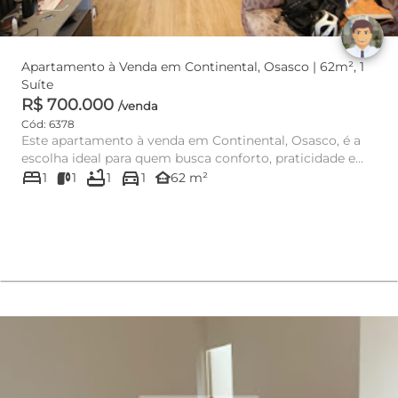
Apartamento à Venda em Continental, Osasco | 62m², 1
Suíte
R$ 700.000
/venda
Cód: 6378
Este apartamento à venda em Continental, Osasco, é a
escolha ideal para quem busca conforto, praticidade e
bed
bathtub
directions_car
uma localiza...
other_houses
1
1
1
1
62 m²