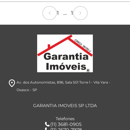
chevron_left
chevron_right
1 ... 1
room
Av. dos Autonomistas, 896
, Sala 501 Torre 1
- Vila Yara
-
Osasco
- SP
GARANTIA IMOVEIS SP LTDA
Telefones
(11) 3681-0905
(11) 2670-7978