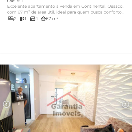
Cód: 7511
Excelente apartamento à venda em Continental, Osasco,
com 67 m² de área útil, ideal para quem busca conforto,
bed
directions_car
praticida...
other_houses
2
1
1
67 m²
chevron_left
chevron_right