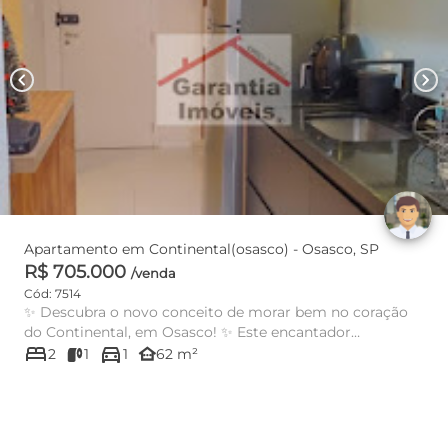
chevron_left
chevron_right
Apartamento em Continental(osasco) - Osasco, SP
R$ 705.000
/venda
Cód: 7514
✨ Descubra o novo conceito de morar bem no coração
do Continental, em Osasco! ✨ Este encantador
bed
directions_car
apartamento de 62m² ofe...
other_houses
2
1
1
62 m²