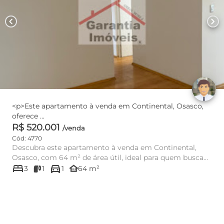
chevron_left
chevron_right
<p>Este apartamento à venda em Continental, Osasco,
oferece ...
R$ 520.001
/venda
Cód: 4770
Descubra este apartamento à venda em Continental,
Osasco, com 64 m² de área útil, ideal para quem busca
bed
directions_car
conforto, prati...
other_houses
3
1
1
64 m²