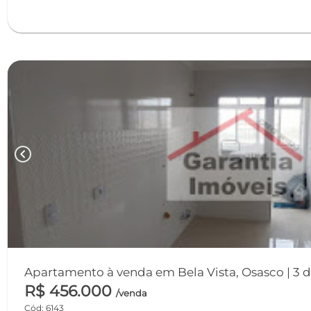
chevron_left
Apartamento à venda em Bela Vista, Osasco | 3 
R$ 456.000
/venda
Cód: 6143