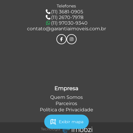
Telefones
(11) 3681-0905
(11) 2670-7978
(11) 97030-9340
contato@garantiaimoveis.com.br
Empresa
Quem Somos
Parceiros
Política de Privacidade
map_search
Exibir mapa
Tecnologia