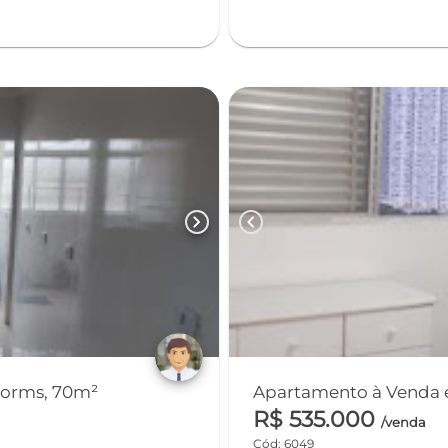
chevron_right
chevron_left
dorms, 70m²
Apartamento à Venda e
R$ 535.000
/venda
Cód: 6049