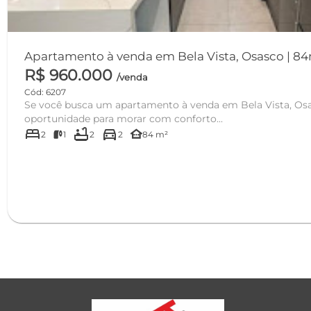
Apartamento à venda em Bela Vista, Osasco | 84m
R$ 960.000
/venda
Cód: 6207
Se você busca um apartamento à venda em Bela Vista, Osasco , esta é uma excelente
oportunidade para morar com conforto...
bed
bathtub
directions_car
other_houses
2
1
2
2
84 m²