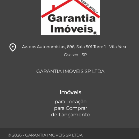
room
Av. dos Autonomistas, 896
, Sala 501 Torre 1
- Vila Yara
-
Osasco
- SP
GARANTIA IMOVEIS SP LTDA
Imóveis
para Locação
para Comprar
de Lançamento
© 2026 - GARANTIA IMOVEIS SP LTDA