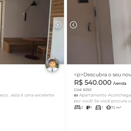
chevron_right
chevron_left
<p>Descubra o seu novo 
R$ 540.000
/venda
Cód: 6250
🏡 Apartamento Aconchegante à Venda
por você! Se você procu
bed
directions_car
other_houses
3
1
1
72 m²