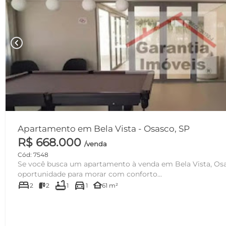
chevron_left
Apartamento em Bela Vista - Osasco, SP
R$ 668.000
/venda
Cód: 7548
Se você busca um apartamento à venda em Bela Vista, Osasco , esta é uma excelente
oportunidade para morar com conforto...
bed
bathtub
directions_car
other_houses
2
2
1
1
61 m²