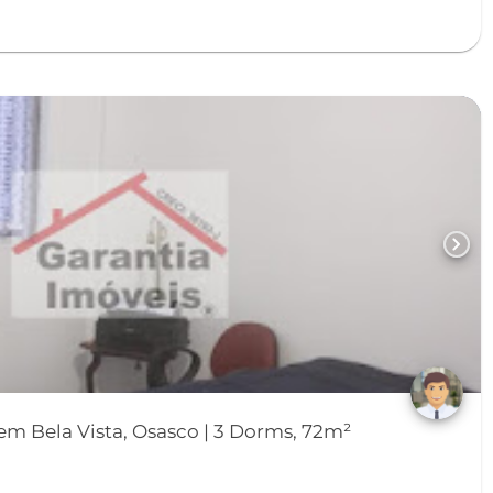
chevron_right
m Bela Vista, Osasco | 3 Dorms, 72m²