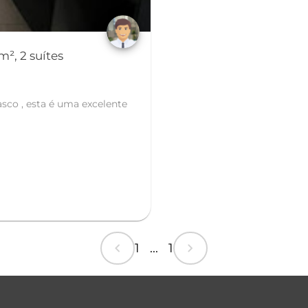
², 2 suítes
chevron_left
chevron_right
1 ... 1