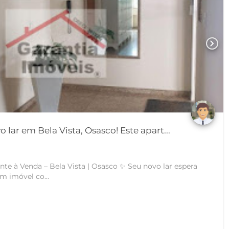
chevron_right
lar em Bela Vista, Osasco! Este apart...
 – Bela Vista | Osasco ✨ Seu novo lar espera
ra um imóvel co...