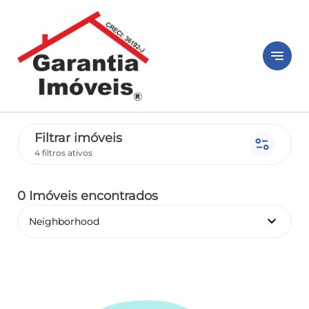
notes
Filtrar imóveis
page_info
4 filtros ativos
0 Imóveis encontrados
keyboard_arrow_down
Neighborhood