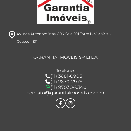
room
Av. dos Autonomistas, 896
, Sala 501 Torre 1
- Vila Yara
-
Osasco
- SP
GARANTIA IMOVEIS SP LTDA
Telefones
(11) 3681-0905
(11) 2670-7978
(11) 97030-9340
contato@garantiaimoveis.com.br