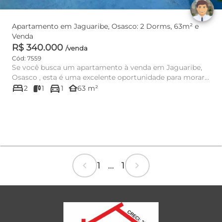
Apartamento em Jaguaribe, Osasco: 2 Dorms, 63m² e
Venda
R$ 340.000
/venda
Cód: 7559
Se você busca um apartamento à venda em Jaguaribe,
Osasco , esta é uma excelente oportunidade para morar
bed
directions_car
com praticida...
other_houses
2
1
1
63 m²
chevron_left
chevron_right
1 ... 1