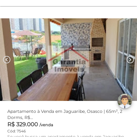
chevron_left
chevron_right
Apartamento à Venda em Jaguaribe, Osasco | 65m², 2
Dorms, R$...
R$ 329.000
/venda
Cód: 7546
Se você busca um apartamento à venda em Jaguaribe,