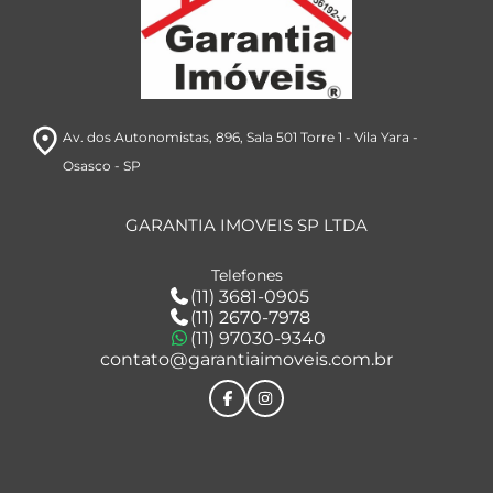
room
Av. dos Autonomistas, 896
, Sala 501 Torre 1
- Vila Yara
-
Osasco
- SP
GARANTIA IMOVEIS SP LTDA
Telefones
(11) 3681-0905
(11) 2670-7978
(11) 97030-9340
contato@garantiaimoveis.com.br