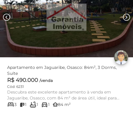
chevron_left
chevron_right
Apartamento em Jaguaribe, Osasco: 84m², 3 Dorms,
Suíte
R$ 490.000
/venda
Cód: 6231
Descubra este excelente apartamento à venda em
Jaguaribe, Osasco, com 84 m² de área útil, ideal para
bed
bathtub
directions_car
quem busca confort...
other_houses
3
1
1
1
84 m²